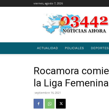
viernes, agosto 7, 2026
03442
|
NOTICIAS
ACTUALIDAD
POLICIALES
DEPORTES
Rocamora comien
la Liga Femenina
septiembre 16, 2021