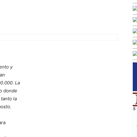
iento y
San
00.000. La
to donde
tanto la
gosto.
ara