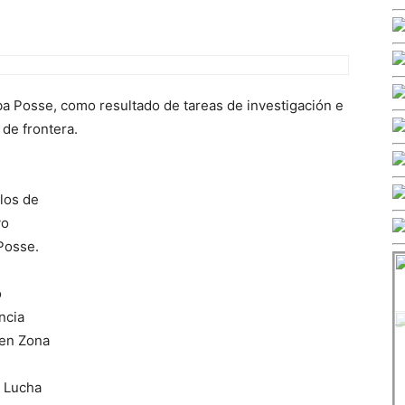
lba Posse, como resultado de tareas de investigación e
 de frontera.
los de
vo
 Posse.
o
ncia
 en Zona
e Lucha