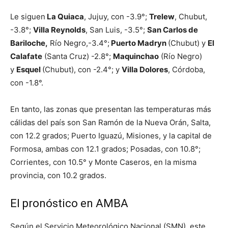
Le siguen
La Quiaca
, Jujuy, con -3.9°;
Trelew
, Chubut,
-3.8°;
Villa Reynolds
, San Luis, -3.5°;
San Carlos de
Bariloche,
Río Negro,-3.4°;
Puerto Madryn
(Chubut) y
El
Calafate
(Santa Cruz) -2.8°;
Maquinchao
(Río Negro)
y
Esquel
(Chubut), con -2.4°; y
Villa Dolores
, Córdoba,
con -1.8°.
En tanto, las zonas que presentan las temperaturas más
cálidas del país son San Ramón de la Nueva Orán, Salta,
con 12.2 grados; Puerto Iguazú, Misiones, y la capital de
Formosa, ambas con 12.1 grados; Posadas, con 10.8°;
Corrientes, con 10.5° y Monte Caseros, en la misma
provincia, con 10.2 grados.
El pronóstico en AMBA
Según el Servicio Meteorológico Nacional (SMN), este