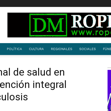
POLÍTICA
CULTURA
REGIONALES
SOCIALES
FÚN
al de salud en
ención integral
culosis