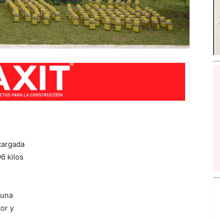
cargada
6 kilos
 una
or y