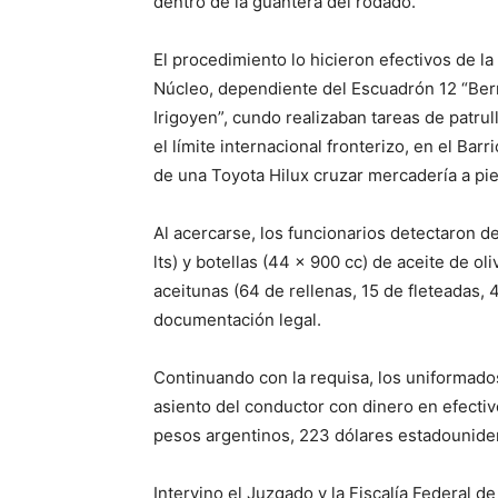
dentro de la guantera del rodado.
El procedimiento lo hicieron efectivos de l
Núcleo, dependiente del Escuadrón 12 “Be
Irigoyen”, cundo realizaban tareas de patrul
el límite internacional fronterizo, en el Ba
de una Toyota Hilux cruzar mercadería a pie
Al acercarse, los funcionarios detectaron de
lts) y botellas (44 x 900 cc) de aceite de o
aceitunas (64 de rellenas, 15 de fleteadas,
documentación legal.
Continuando con la requisa, los uniformados
asiento del conductor con dinero en efectivo
pesos argentinos, 223 dólares estadouniden
Intervino el Juzgado y la Fiscalía Federal 