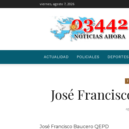
viernes, agosto 7, 2026
03442
|
NOTICIAS
ACTUALIDAD
POLICIALES
DEPORTES
José Francis
ag
José Francisco Baucero QEPD