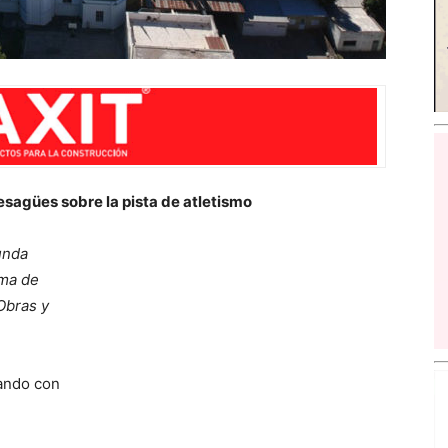
esagües sobre la pista de atletismo
unda
ema de
Obras y
ando con