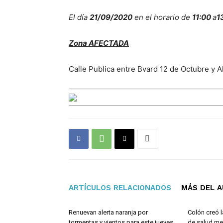
El día
21/09/2020
en el horario de
11:00
a
1
Zona AFECTADA
Calle Publica entre Bvard 12 de Octubre y Al
ARTÍCULOS RELACIONADOS
MÁS DEL 
Renuevan alerta naranja por
Colón creó l
tormentas y vientos para este jueves
de salud men