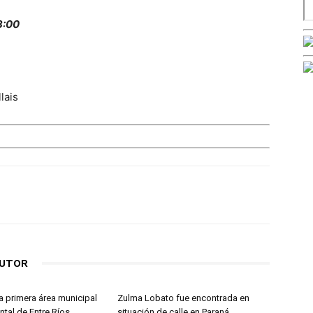
3:00
lais
AUTOR
a primera área municipal
Zulma Lobato fue encontrada en
tal de Entre Ríos
situación de calle en Paraná