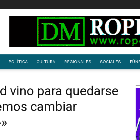
POLÍTICA
CULTURA
REGIONALES
SOCIALES
FÚN
d vino para quedarse
emos cambiar
»»