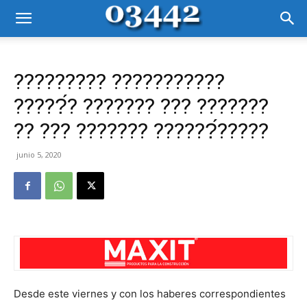
????????? ???????????
?????́? ??????? ??? ???????
?? ??? ??????? ??????́?????
junio 5, 2020
Desde este viernes y con los haberes correspondientes