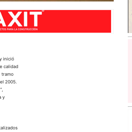
 inició
e calidad
l tramo
 el 2005.
”,
a y
talizados